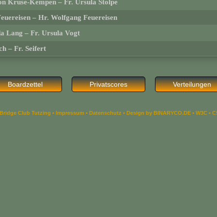
ion Kruse-Kempen
–
Fr. Ursula Stolpe
Feuereisen
–
Hr. Wolfgang Feuereisen
da Lang
–
Fr. Ursula Vogt
sch
–
Fr. Seifert
Boardzettel
Privatscores
Verteilungen
Bridge Club Tutzing •
Impressum
•
Datenschutz
•
Design by BINARYCO.DE
•
W3C
•
C