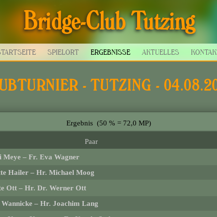
Bridge-Club Tutzing
TARTSEITE
SPIELORT
ERGEBNISSE
AKTUELLES
KONTA
UBTURNIER - TUTZING - 04.08.2
Ergebnis (50 % = 72,0 MP)
Paar
i Meye
–
Fr. Eva Wagner
tte Hailer
–
Hr. Michael Moog
te Ott
–
Hr. Dr. Werner Ott
i Wannicke
–
Hr. Joachim Lang