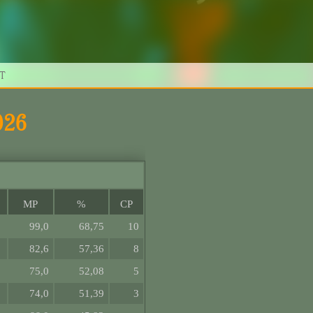
KT
026
MP
%
CP
99,0
68,75
10
82,6
57,36
8
75,0
52,08
5
74,0
51,39
3