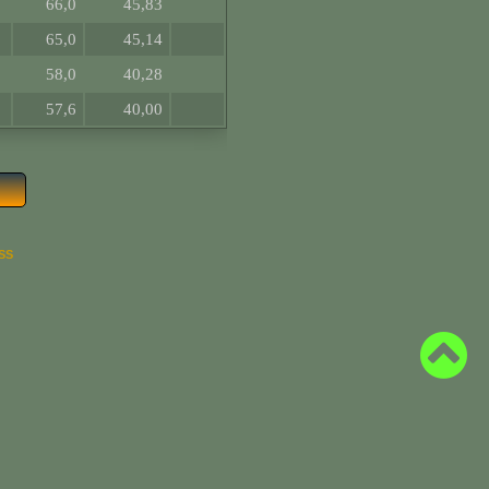
66,0
45,83
65,0
45,14
58,0
40,28
57,6
40,00
SS