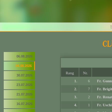
S
CL
06.08.2026
04.08.2026
Rang
Nr.
30.07.2026
1.
6
Fr. Gunn
23.07.2026
2.
7
Fr. Brigi
21.07.2026
3.
2
Fr. Rena
16.07.2026
4.
1
Fr. Usch