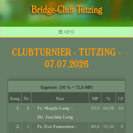
Bridge-Club Tutzing
MENÜ
CLUBTURNIER - TUTZING -
07.07.2026
Ergebnis (50 % = 72,0 MP)
Rang
Nr.
Paar
MP
%
CP
1.
8
Fr. Magda Lang
–
93,0
64,58
10
Hr. Joachim Lang
2.
2
Fr. Eva Feuereisen
–
80,0
55,56
8