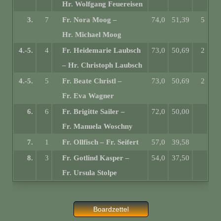
Hr. Wolfgang Feuereisen
3.
7
Fr. Nora Moog
–
74,0
51,39
5
Hr. Michael Moog
4.-5.
4
Fr. Heidemarie Laubsch
73,0
50,69
2
–
Hr. Christoph Laubsch
4.-5.
5
Fr. Beate Christl
–
73,0
50,69
2
Fr. Eva Wagner
6.
6
Fr. Brigitte Sailer
–
72,0
50,00
Fr. Manuela Woschny
7.
1
Fr. Ollfisch
–
Fr. Seifert
57,0
39,58
8.
3
Fr. Gotlind Kasper
–
54,0
37,50
Fr. Ursula Stolpe
Boardzettel